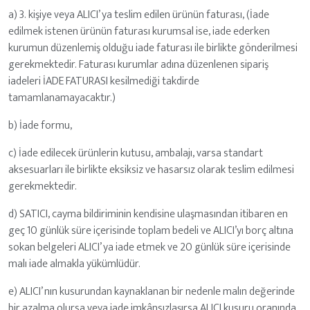
a) 3. kişiye veya ALICI’ ya teslim edilen ürünün faturası, (İade
edilmek istenen ürünün faturası kurumsal ise, iade ederken
kurumun düzenlemiş olduğu iade faturası ile birlikte gönderilmesi
gerekmektedir. Faturası kurumlar adına düzenlenen sipariş
iadeleri İADE FATURASI kesilmediği takdirde
tamamlanamayacaktır.)
b) İade formu,
c) İade edilecek ürünlerin kutusu, ambalajı, varsa standart
aksesuarları ile birlikte eksiksiz ve hasarsız olarak teslim edilmesi
gerekmektedir.
d) SATICI, cayma bildiriminin kendisine ulaşmasından itibaren en
geç 10 günlük süre içerisinde toplam bedeli ve ALICI’yı borç altına
sokan belgeleri ALICI’ ya iade etmek ve 20 günlük süre içerisinde
malı iade almakla yükümlüdür.
e) ALICI’ nın kusurundan kaynaklanan bir nedenle malın değerinde
bir azalma olursa veya iade imkânsızlaşırsa ALICI kusuru oranında