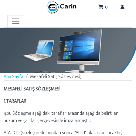
Carin
0
Ana Sayfa
Mesafeli Satış SözleşmesiJ
MESAFELİ SATIŞ SÖZLEŞMESİ
1.TARAFLAR
İşbu Sözleşme aşağıdaki taraflar arasında aşağıda belirtilen
hüküm ve şartlar çerçevesinde imzalanmıştır.
A.‘ALICI’ ; (sözleşmede bundan sonra "ALICI" olarak anılacaktır)