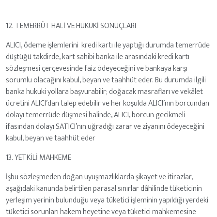
12. TEMERRÜT HALİ VE HUKUKİ SONUÇLARI
ALICI, ödeme işlemlerini kredi kartı ile yaptığı durumda temerrüde
düştüğü takdirde, kart sahibi banka ile arasındaki kredi kartı
sözleşmesi çerçevesinde faiz ödeyeceğini ve bankaya karşı
sorumlu olacağını kabul, beyan ve taahhüt eder. Bu durumda ilgili
banka hukuki yollara başvurabilir; doğacak masrafları ve vekâlet
ücretini ALICI’dan talep edebilir ve her koşulda ALICI’nın borcundan
dolayı temerrüde düşmesi halinde, ALICI, borcun gecikmeli
ifasından dolayı SATICI’nın uğradığı zarar ve ziyanını ödeyeceğini
kabul, beyan ve taahhüt eder
13. YETKİLİ MAHKEME
İşbu sözleşmeden doğan uyuşmazlıklarda şikayet ve itirazlar,
aşağıdaki kanunda belirtilen parasal sınırlar dâhilinde tüketicinin
yerleşim yerinin bulunduğu veya tüketici işleminin yapıldığı yerdeki
tüketici sorunları hakem heyetine veya tüketici mahkemesine