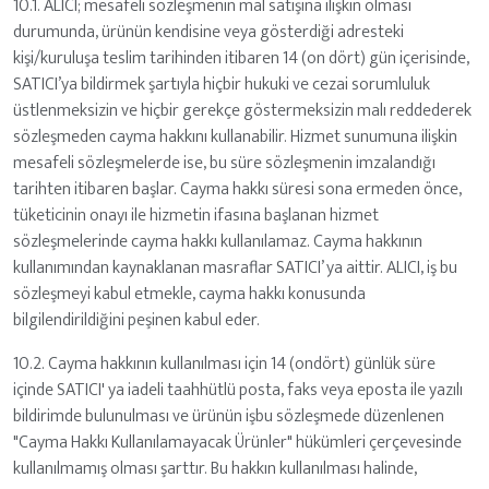
10.1. ALICI; mesafeli sözleşmenin mal satışına ilişkin olması
durumunda, ürünün kendisine veya gösterdiği adresteki
kişi/kuruluşa teslim tarihinden itibaren 14 (on dört) gün içerisinde,
SATICI’ya bildirmek şartıyla hiçbir hukuki ve cezai sorumluluk
üstlenmeksizin ve hiçbir gerekçe göstermeksizin malı reddederek
sözleşmeden cayma hakkını kullanabilir. Hizmet sunumuna ilişkin
mesafeli sözleşmelerde ise, bu süre sözleşmenin imzalandığı
tarihten itibaren başlar. Cayma hakkı süresi sona ermeden önce,
tüketicinin onayı ile hizmetin ifasına başlanan hizmet
sözleşmelerinde cayma hakkı kullanılamaz. Cayma hakkının
kullanımından kaynaklanan masraflar SATICI’ ya aittir. ALICI, iş bu
sözleşmeyi kabul etmekle, cayma hakkı konusunda
bilgilendirildiğini peşinen kabul eder.
10.2. Cayma hakkının kullanılması için 14 (ondört) günlük süre
içinde SATICI' ya iadeli taahhütlü posta, faks veya eposta ile yazılı
bildirimde bulunulması ve ürünün işbu sözleşmede düzenlenen
"Cayma Hakkı Kullanılamayacak Ürünler" hükümleri çerçevesinde
kullanılmamış olması şarttır. Bu hakkın kullanılması halinde,