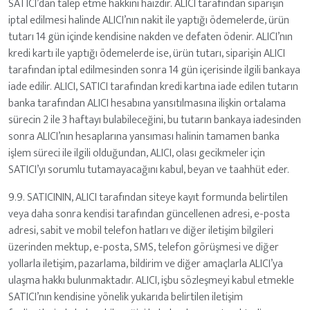
SATICI’dan talep etme hakkını haizdir. ALICI tarafından siparişin
iptal edilmesi halinde ALICI’nın nakit ile yaptığı ödemelerde, ürün
tutarı 14 gün içinde kendisine nakden ve defaten ödenir. ALICI’nın
kredi kartı ile yaptığı ödemelerde ise, ürün tutarı, siparişin ALICI
tarafından iptal edilmesinden sonra 14 gün içerisinde ilgili bankaya
iade edilir. ALICI, SATICI tarafından kredi kartına iade edilen tutarın
banka tarafından ALICI hesabına yansıtılmasına ilişkin ortalama
sürecin 2 ile 3 haftayı bulabileceğini, bu tutarın bankaya iadesinden
sonra ALICI’nın hesaplarına yansıması halinin tamamen banka
işlem süreci ile ilgili olduğundan, ALICI, olası gecikmeler için
SATICI’yı sorumlu tutamayacağını kabul, beyan ve taahhüt eder.
9.9. SATICININ, ALICI tarafından siteye kayıt formunda belirtilen
veya daha sonra kendisi tarafından güncellenen adresi, e-posta
adresi, sabit ve mobil telefon hatları ve diğer iletişim bilgileri
üzerinden mektup, e-posta, SMS, telefon görüşmesi ve diğer
yollarla iletişim, pazarlama, bildirim ve diğer amaçlarla ALICI’ya
ulaşma hakkı bulunmaktadır. ALICI, işbu sözleşmeyi kabul etmekle
SATICI’nın kendisine yönelik yukarıda belirtilen iletişim