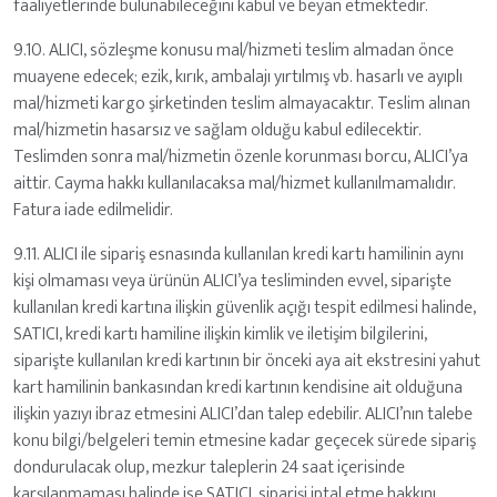
faaliyetlerinde bulunabileceğini kabul ve beyan etmektedir.
9.10. ALICI, sözleşme konusu mal/hizmeti teslim almadan önce
muayene edecek; ezik, kırık, ambalajı yırtılmış vb. hasarlı ve ayıplı
mal/hizmeti kargo şirketinden teslim almayacaktır. Teslim alınan
mal/hizmetin hasarsız ve sağlam olduğu kabul edilecektir.
Teslimden sonra mal/hizmetin özenle korunması borcu, ALICI’ya
aittir. Cayma hakkı kullanılacaksa mal/hizmet kullanılmamalıdır.
Fatura iade edilmelidir.
9.11. ALICI ile sipariş esnasında kullanılan kredi kartı hamilinin aynı
kişi olmaması veya ürünün ALICI’ya tesliminden evvel, siparişte
kullanılan kredi kartına ilişkin güvenlik açığı tespit edilmesi halinde,
SATICI, kredi kartı hamiline ilişkin kimlik ve iletişim bilgilerini,
siparişte kullanılan kredi kartının bir önceki aya ait ekstresini yahut
kart hamilinin bankasından kredi kartının kendisine ait olduğuna
ilişkin yazıyı ibraz etmesini ALICI’dan talep edebilir. ALICI’nın talebe
konu bilgi/belgeleri temin etmesine kadar geçecek sürede sipariş
dondurulacak olup, mezkur taleplerin 24 saat içerisinde
karşılanmaması halinde ise SATICI, siparişi iptal etme hakkını