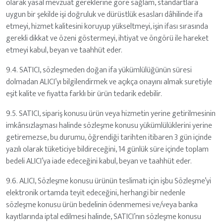
olarak yasal mevzuat gereklerine göre sağlam, standartlara
uygun bir şekilde işi doğruluk ve dürüstlük esasları dâhilinde ifa
etmeyi, hizmet kalitesini koruyup yükseltmeyi, işin ifası sırasında
gerekli dikkat ve özeni göstermeyi, ihtiyat ve öngörü ile hareket
etmeyi kabul, beyan ve taahhüt eder.
9.4. SATICI, sözleşmeden doğan ifa yükümlülüğünün süresi
dolmadan ALICI’yı bilgilendirmek ve açıkça onayını almak suretiyle
eşit kalite ve fiyatta farklı bir ürün tedarik edebilir.
9.5. SATICI, sipariş konusu ürün veya hizmetin yerine getirilmesinin
imkânsızlaşması halinde sözleşme konusu yükümlülüklerini yerine
getiremezse, bu durumu, öğrendiği tarihten itibaren 3 gün içinde
yazılı olarak tüketiciye bildireceğini, 14 günlük süre içinde toplam
bedeli ALICI’ya iade edeceğini kabul, beyan ve taahhüt eder.
9.6. ALICI, Sözleşme konusu ürünün teslimatı için işbu Sözleşme’yi
elektronik ortamda teyit edeceğini, herhangi bir nedenle
sözleşme konusu ürün bedelinin ödenmemesi ve/veya banka
kayıtlarında iptal edilmesi halinde, SATICI’nın sözleşme konusu