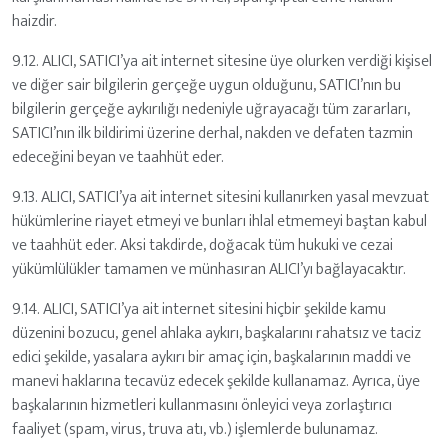
haizdir.
9.12. ALICI, SATICI’ya ait internet sitesine üye olurken verdiği kişisel
ve diğer sair bilgilerin gerçeğe uygun olduğunu, SATICI’nın bu
bilgilerin gerçeğe aykırılığı nedeniyle uğrayacağı tüm zararları,
SATICI’nın ilk bildirimi üzerine derhal, nakden ve defaten tazmin
edeceğini beyan ve taahhüt eder.
9.13. ALICI, SATICI’ya ait internet sitesini kullanırken yasal mevzuat
hükümlerine riayet etmeyi ve bunları ihlal etmemeyi baştan kabul
ve taahhüt eder. Aksi takdirde, doğacak tüm hukuki ve cezai
yükümlülükler tamamen ve münhasıran ALICI’yı bağlayacaktır.
9.14. ALICI, SATICI’ya ait internet sitesini hiçbir şekilde kamu
düzenini bozucu, genel ahlaka aykırı, başkalarını rahatsız ve taciz
edici şekilde, yasalara aykırı bir amaç için, başkalarının maddi ve
manevi haklarına tecavüz edecek şekilde kullanamaz. Ayrıca, üye
başkalarının hizmetleri kullanmasını önleyici veya zorlaştırıcı
faaliyet (spam, virus, truva atı, vb.) işlemlerde bulunamaz.