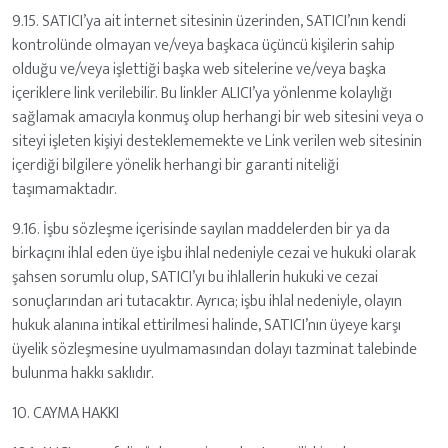
9.15. SATICI’ya ait internet sitesinin üzerinden, SATICI’nın kendi
kontrolünde olmayan ve/veya başkaca üçüncü kişilerin sahip
olduğu ve/veya işlettiği başka web sitelerine ve/veya başka
içeriklere link verilebilir. Bu linkler ALICI’ya yönlenme kolaylığı
sağlamak amacıyla konmuş olup herhangi bir web sitesini veya o
siteyi işleten kişiyi desteklememekte ve Link verilen web sitesinin
içerdiği bilgilere yönelik herhangi bir garanti niteliği
taşımamaktadır.
9.16. İşbu sözleşme içerisinde sayılan maddelerden bir ya da
birkaçını ihlal eden üye işbu ihlal nedeniyle cezai ve hukuki olarak
şahsen sorumlu olup, SATICI’yı bu ihlallerin hukuki ve cezai
sonuçlarından ari tutacaktır. Ayrıca; işbu ihlal nedeniyle, olayın
hukuk alanına intikal ettirilmesi halinde, SATICI’nın üyeye karşı
üyelik sözleşmesine uyulmamasından dolayı tazminat talebinde
bulunma hakkı saklıdır.
10. CAYMA HAKKI