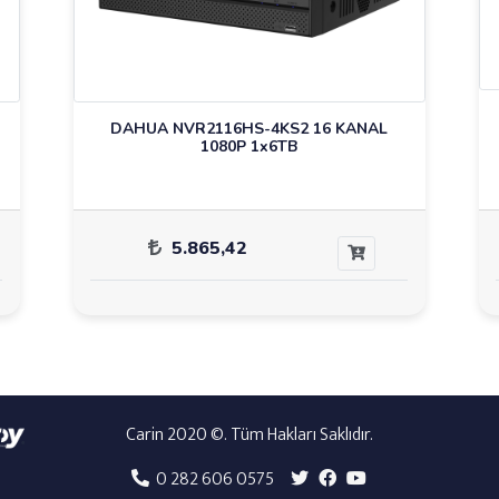
DAHUA NVR2116HS-4KS2 16 KANAL
1080P 1x6TB
5.865,42
Carin 2020 ©. Tüm Hakları Saklıdır.
0 282 606 0575