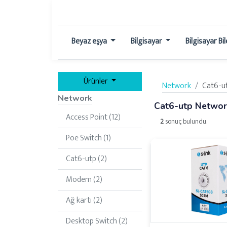
Beyaz eşya
Bilgisayar
Bilgisayar Bi
Ürünler
Network
Cat6-u
Network
Cat6-utp Networ
Access Point (12)
2
sonuç bulundu.
Poe Switch (1)
Cat6-utp (2)
Modem (2)
Ağ kartı (2)
Desktop Switch (2)