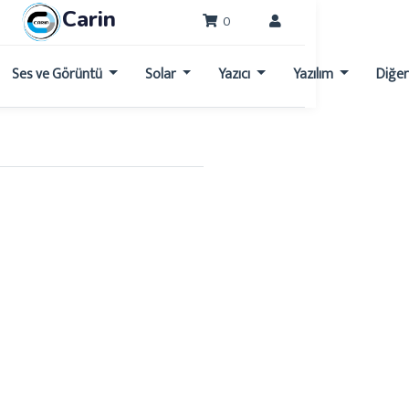
Carin
0
Ses ve Görüntü
Solar
Yazıcı
Yazılım
Diğe