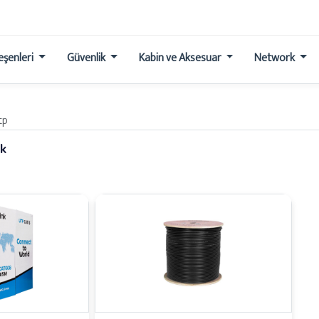
leşenleri
Güvenlik
Kabin ve Aksesuar
Network
tp
k