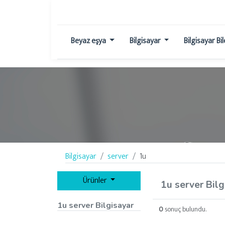
Beyaz eşya
Bilgisayar
Bilgisayar Bi
Bilgisayar
server
1u
Ürünler
1u server Bilg
1u server Bilgisayar
0
sonuç bulundu.