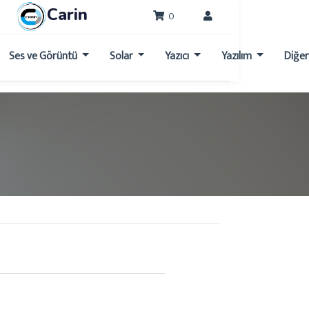
Carin
0
Ses ve Görüntü
Solar
Yazıcı
Yazılım
Diğe