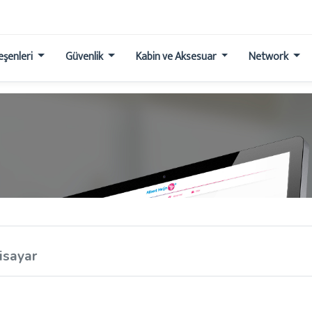
leşenleri
Güvenlik
Kabin ve Aksesuar
Network
isayar