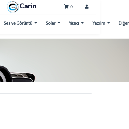
Carin
0
Ses ve Görüntü
Solar
Yazıcı
Yazılım
Diğe