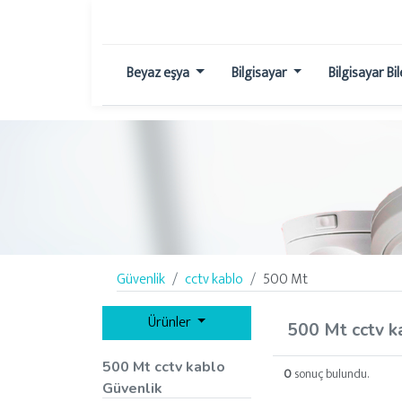
Beyaz eşya
Bilgisayar
Bilgisayar Bi
Güvenlik
cctv kablo
500 Mt
Ürünler
500 Mt cctv k
500 Mt cctv kablo
0
sonuç bulundu.
Güvenlik