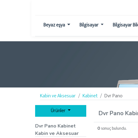
Beyaz eşya
Bilgisayar
Bilgisayar Bi
Kabin ve Aksesuar
Kabinet
Dvr Pano
Ürünler
Dvr Pano Kabi
Dvr Pano Kabinet
0
sonuç bulundu.
Kabin ve Aksesuar