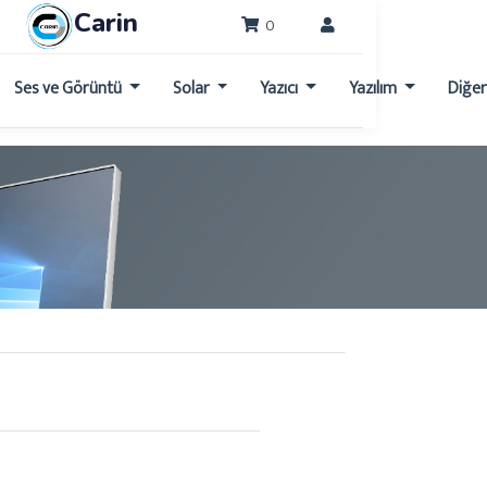
Carin
0
Ses ve Görüntü
Solar
Yazıcı
Yazılım
Diğe