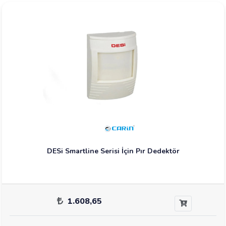
DESi Smartline Serisi İçin Pır Dedektör
1.608,65