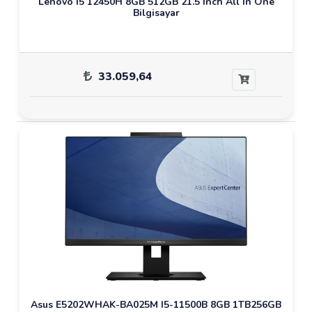
Lenovo I5 12450H 8GB 512GB 21.5 Inch All In One
Bilgisayar
33.059,64
Asus E5202WHAK-BA025M I5-11500B 8GB 1TB256GB