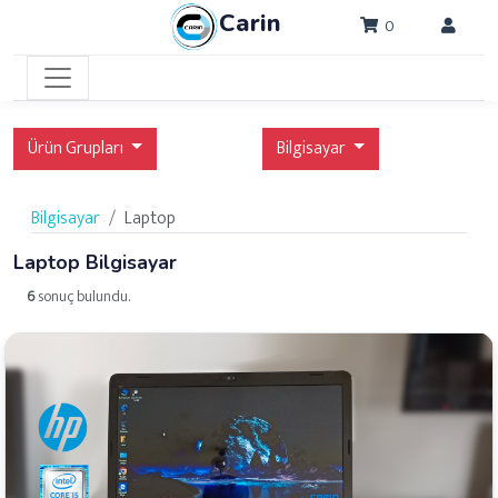
Carin
0
Ürün Grupları
Bilgisayar
Bilgisayar
Laptop
Laptop Bilgisayar
6
sonuç bulundu.